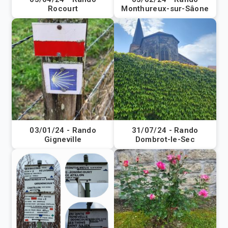
Rocourt
Monthureux-sur-Sâone
03/01/24 - Rando
31/07/24 - Rando
Gigneville
Dombrot-le-Sec