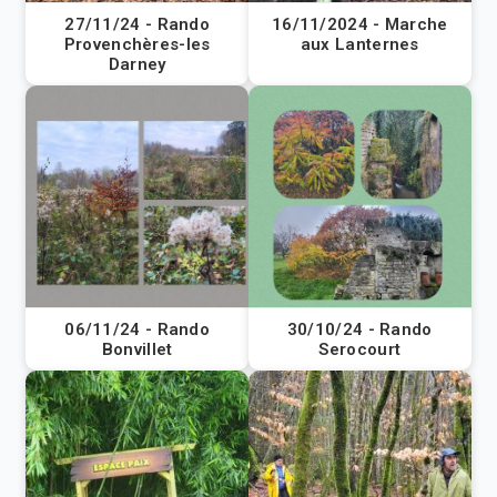
27/11/24 - Rando
16/11/2024 - Marche
Provenchères-les
aux Lanternes
Darney
06/11/24 - Rando
30/10/24 - Rando
Bonvillet
Serocourt