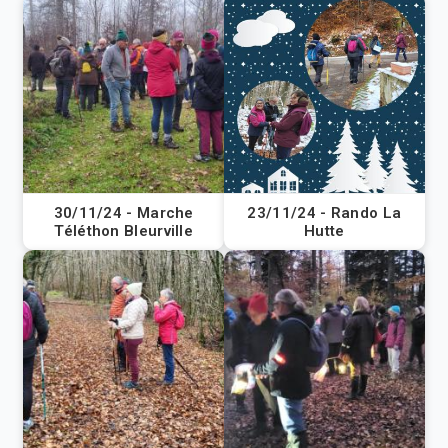
30/11/24 - Marche
23/11/24 - Rando La
Téléthon Bleurville
Hutte