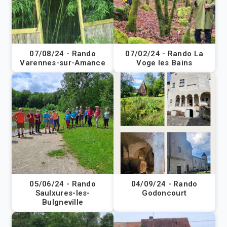
07/08/24 - Rando
07/02/24 - Rando La
Varennes-sur-Amance
Voge les Bains
05/06/24 - Rando
04/09/24 - Rando
Saulxures-les-
Godoncourt
Bulgneville