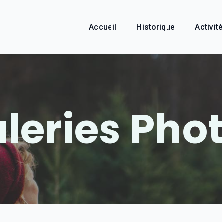
Accueil
Historique
Activit
leries Pho