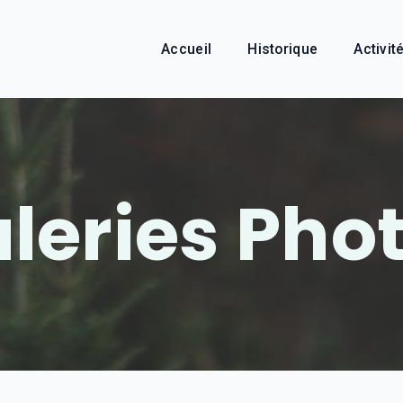
Accueil
Historique
Activit
leries Pho