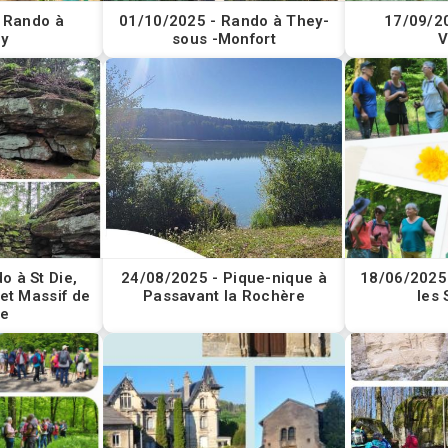
 Rando à
01/10/2025 - Rando à They-
17/09/2
ny
sous -Monfort
V
o à St Die,
24/08/2025 - Pique-nique à
18/06/2025
et Massif de
Passavant la Rochère
les
re