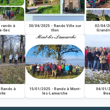
 rando à
30/04/2025 - Rando Ville sur
02/04/2
e-Sec
Illon
Grandr
 Rando à
15/01/2025 - Rando à Mont-
04/01/
lle
lès-Lamarche
Bea